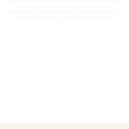
experiencia o revisar currículums. En sectores como la
moda
,
el
retail
y el
lujo
, una mala incorporación puede afectar
directamente a la identidad de marca, al ritmo del equipo, a la
experiencia de cliente y a los resultados del negocio.
Leer más...
¿HABLAMOS?