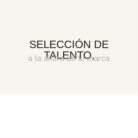
SELECCIÓN DE
TALENTO,
a la altura de tu marca