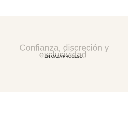
Confianza, discreción y
exclusividad
EN CADA PROCESO.